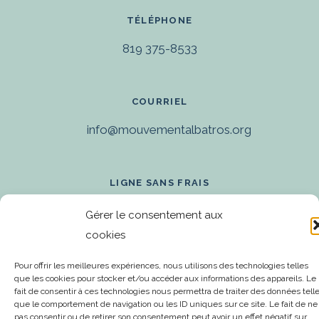
TÉLÉPHONE
819 375-8533
COURRIEL
info@mouvementalbatros.org
LIGNE SANS FRAIS
1 866 375-8533
Gérer le consentement aux
cookies
Pour offrir les meilleures expériences, nous utilisons des technologies telles
que les cookies pour stocker et/ou accéder aux informations des appareils. Le
fait de consentir à ces technologies nous permettra de traiter des données tell
que le comportement de navigation ou les ID uniques sur ce site. Le fait de ne
pas consentir ou de retirer son consentement peut avoir un effet négatif sur