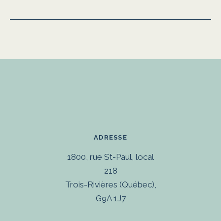
ADRESSE
1800, rue St-Paul, local
218
Trois-Rivières (Québec),
G9A 1J7