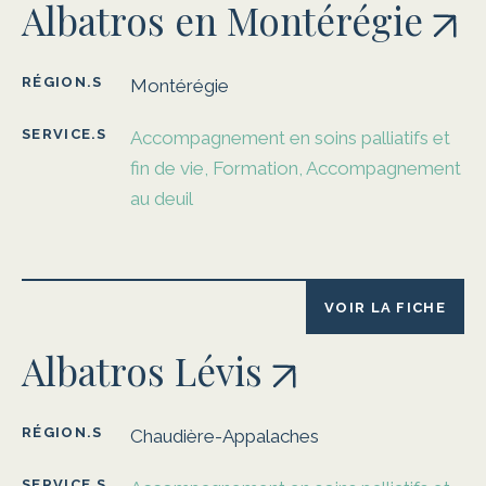
Albatros en Montérégie
RÉGION.S
Montérégie
SERVICE.S
Accompagnement en soins palliatifs et
fin de vie, Formation, Accompagnement
au deuil
VOIR LA FICHE
Albatros Lévis
RÉGION.S
Chaudière-Appalaches
SERVICE.S