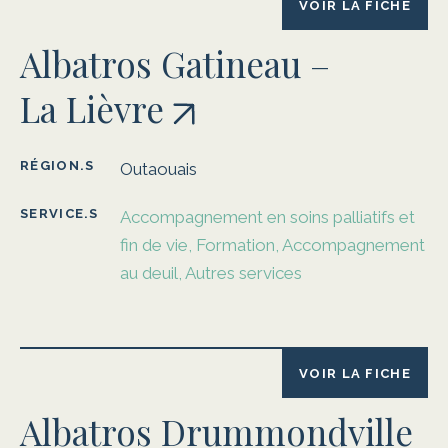
VOIR LA FICHE
Albatros Gatineau –
La Lièvre
RÉGION.S
Outaouais
SERVICE.S
Accompagnement en soins palliatifs et
fin de vie, Formation, Accompagnement
au deuil, Autres services
VOIR LA FICHE
Albatros Drummondville