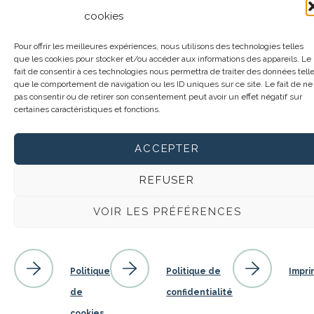
cookies
Pour offrir les meilleures expériences, nous utilisons des technologies telles
que les cookies pour stocker et/ou accéder aux informations des appareils. Le
fait de consentir à ces technologies nous permettra de traiter des données tell
que le comportement de navigation ou les ID uniques sur ce site. Le fait de ne
pas consentir ou de retirer son consentement peut avoir un effet négatif sur
certaines caractéristiques et fonctions.
ACCEPTER
REFUSER
VOIR LES PRÉFÉRENCES
Politique de confidentialité
Plan du site
© 2022 Mouvement Albatros. Tous droits réservés. Une conception
Politique
Politique de
Impri
par
Atypic
.
de
confidentialité
cookies