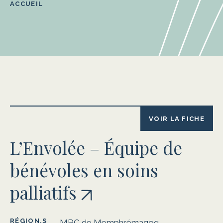
ACCUEIL
VOIR LA FICHE
L’Envolée – Équipe de
bénévoles en soins
palliatifs
RÉGION.S
MRC de Memphrémagog