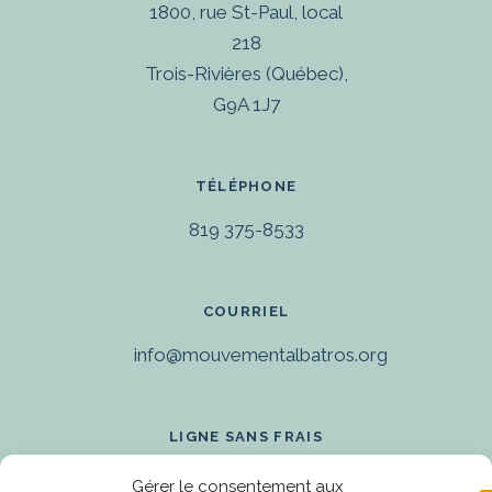
1800, rue St-Paul, local
218
Trois-Rivières (Québec),
G9A 1J7
TÉLÉPHONE
819 375-8533
COURRIEL
info@mouvementalbatros.org
LIGNE SANS FRAIS
1 866 375-8533
Gérer le consentement aux