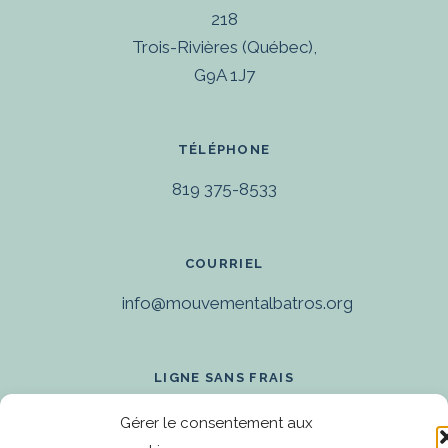
218
Trois-Rivières (Québec),
G9A 1J7
TÉLÉPHONE
819 375-8533
COURRIEL
info@mouvementalbatros.org
LIGNE SANS FRAIS
1 866 375-8533
Gérer le consentement aux