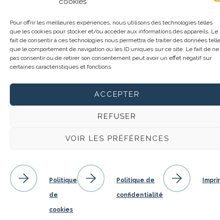
cookies
Pour offrir les meilleures expériences, nous utilisons des technologies telles
que les cookies pour stocker et/ou accéder aux informations des appareils. Le
fait de consentir à ces technologies nous permettra de traiter des données tell
que le comportement de navigation ou les ID uniques sur ce site. Le fait de ne
pas consentir ou de retirer son consentement peut avoir un effet négatif sur
certaines caractéristiques et fonctions.
ACCEPTER
REFUSER
VOIR LES PRÉFÉRENCES
Politique de confidentialité
Plan du site
© 2022 Mouvement Albatros. Tous droits réservés. Une conception
Politique
Politique de
Impri
par
Atypic
.
de
confidentialité
cookies